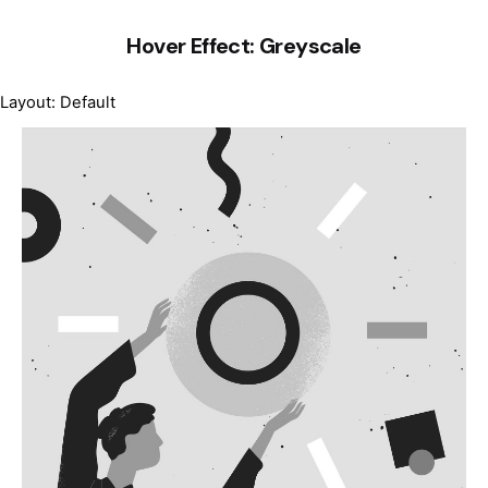
Hover Effect: Greyscale
Layout: Default