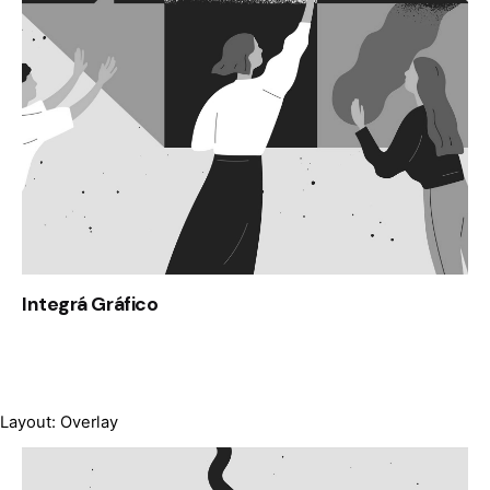
Integrá Gráfico
Layout: Overlay