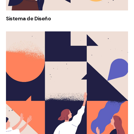
Sistema de Diseño